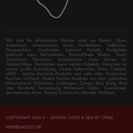
Wir sind Ihr erfahrender Partner rund um Böden, Türen,
Innentüren, Innenausbau sowie Trockenbau. Fußböden:
Designböden, Vinylböden, Laminat, Parkett, Korkböden
bedruckt oder Naturböden, Kunstofffreie Böden. Türen:
Innentüren: Glastüren, Schiebetüren. Dazu führen wir
Türbeschläge, Türdrücker sowie weiters Zubehör. Besuchen sie
unsere große Ausstellung. Unsere Lieferanten Türen: Erkelenz,
LEBO - beides deutsche Produkte und viele mehr. Türdrücker:
Karcher, Griffwelt. Unsere Kunden kommen aus dem gesamten
Münsterland: Ostbevern, Ladbergen, Greven, Bad Iburg, Bad
Laer, Versmold, Sassenberg, Warendorf, Telgte, Everswinkel,
Sendenhorst, Ahlen, Hamm, Ennigerloh, Münster, Wolbeck.
COPYRIGHT 2026 © – DESIGN, CODE & SEO BY
2P&M
WERBEAGENTUR.