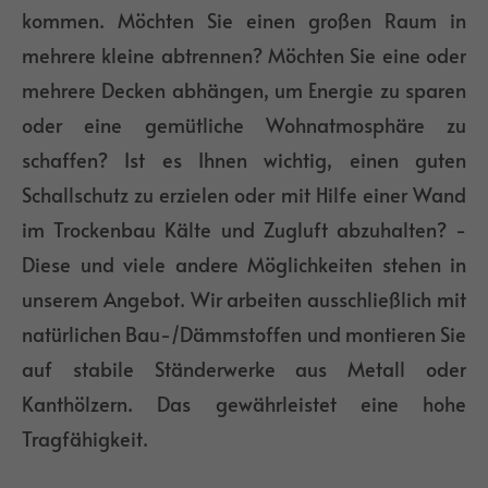
+44 1234 567 890
kommen. Möchten Sie einen großen Raum in
mehrere kleine abtrennen? Möchten Sie eine oder
Drop us a line
mehrere Decken abhängen, um Energie zu sparen
info@yourdomain.com
oder eine gemütliche Wohnatmosphäre zu
About us
schaffen? Ist es Ihnen wichtig, einen guten
Schallschutz zu erzielen oder mit Hilfe einer Wand
Lorem ipsum dolor sit amet, consectetuer
im Trockenbau Kälte und Zugluft abzuhalten? -
adipiscing elit.
Diese und viele andere Möglichkeiten stehen in
Aenean commodo ligula eget dolor. Aenean
unserem Angebot. Wir arbeiten ausschließlich mit
massa. Cum sociis natoque penatibus et
natürlichen Bau-/Dämmstoffen und montieren Sie
magnis dis parturient montes, nascetur
auf stabile Ständerwerke aus Metall oder
ridiculus mus. Donec quam felis, ultricies nec.
Kanthölzern. Das gewährleistet eine hohe
Tragfähigkeit.