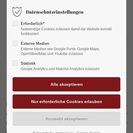
Datenschutzeinstellungen
Login
Erforderlich*
Benutzername
Notwendige Cookies zulassen damit die Website korrekt
funktioniert
10.11.2023 14:45
Externe Medien
Externe Medien wie Google Fonts, Google Maps,
OpenStreetMap und Youtube zulassen
Passwort
Rigid Vinylboden
Statistik
Google Analytics und Matomo Analytics zulassen
Eiche Palazzo
Anmelden
Die Oberfläche ist ein Rigidträgermaterial,
Register
|
Lost your password?
d.h.aus Steinmehl gepresst und somit ideal für
Support
Feuchträume geeignet. Abriebklasse 42 ( zur
Erklärung: 21-23 Wohnbereich; 31-33
Lorem ipsum dolor sit amet: