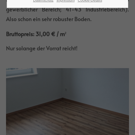
Datenschutz
Impressum
Cookie-Details
gewerblicher Bereich; 41-43 Industriebereich).
Also schon ein sehr robuster Boden.
24h
/ 365days
Bruttopreis: 31,00 € / m
2
Nur solange der Vorrat reicht!
We offer support for our customers
Mon - Fri 8:00am - 5:00pm
(GMT +1)
Get in touch
Cybersteel Inc.
376-293 City Road, Suite 600
San Francisco, CA 94102
Have any questions?